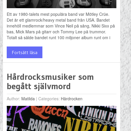
Ett av 1980-talets mest populära band var Mötley Crüe.
Det är ett glamrock/heavy metal band från USA. Bandet
innehöll medlemmar som Vince Neil på sång, Nikki Sixx på
bas, Mick Mars på gitarr och Tommy Lee på trummor.
Totalt så sålde bandet runt 100 miljoner album runt om i
Fortsätt läsa
Hårdrocksmusiker som
begått självmord
Author:
Matilda
|
Categories:
Hårdrocken