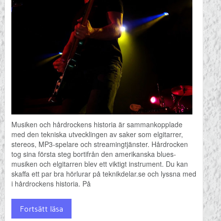
Musiken och hårdrockens historia är sammankopplade
med den tekniska utvecklingen av saker som elgitarrer,
stereos, MP3-spelare och streamingtjänster. Hårdrocken
tog sina första steg bortifrån den amerikanska blues-
musiken och elgitarren blev ett viktigt instrument. Du kan
skaffa ett par bra hörlurar på teknikdelar.se och lyssna med
i hårdrockens historia. På
Fortsätt läsa